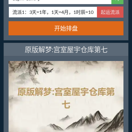
起运流派
开始排盘
原版解梦:宫室屋宇仓库第七