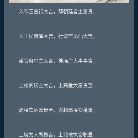
入帝王宫行大吉，拜朝廷者主富贵，
入王侯府库大吉，行道宫见仙大吉，
坐官府中主大吉，神庙广大事事吉；
上楼阁坛主大吉，上高堂大富贵至；
高楼饮洒富贵至，家起高楼安稳事，
上城为人所拽吉，上城被执官职显，