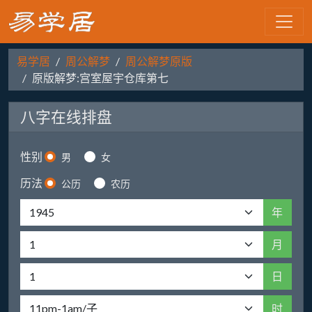
易学居
周公解梦
周公解梦原版
原版解梦:宫室屋宇仓库第七
八字在线排盘
性别
男
女
历法
公历
农历
年
月
日
时