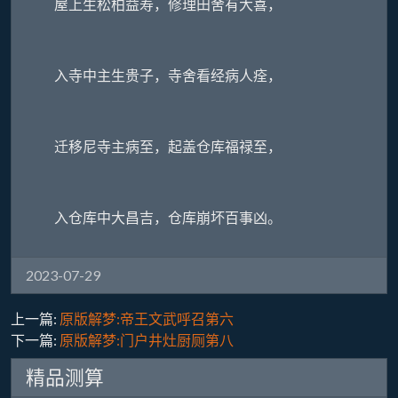
屋上生松柏益寿，修理田舍有大喜，
入寺中主生贵子，寺舍看经病人痊，
迁移尼寺主病至，起盖仓库福禄至，
入仓库中大昌吉，仓库崩坏百事凶。
2023-07-29
上一篇:
原版解梦:帝王文武呼召第六
下一篇:
原版解梦:门户井灶厨厕第八
精品测算