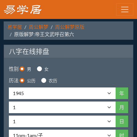
易学居
周公解梦
周公解梦原版
原版解梦:帝王文武呼召第六
八字在线排盘
性别
男
女
历法
公历
农历
年
月
日
时