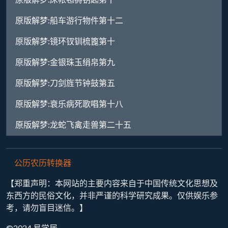
原版解梦:船车游行物件第十二
原版解梦:镜环钗钏梳篦第十
原版解梦:金银珠玉绢帛第九
原版解梦:刀剑旌节钟鼓第五
原版解梦:衰乐病死歌唱第十八
原版解梦:龙蛇飞禽走兽第二十五
公历农历转换器
【郑重声明：本网站的主要内容来自于中国传统文化思想及
东西方的民俗文化，并非严谨的科学研究成果。仅供娱乐参
考，请勿盲目迷信。】
©2024 易学居