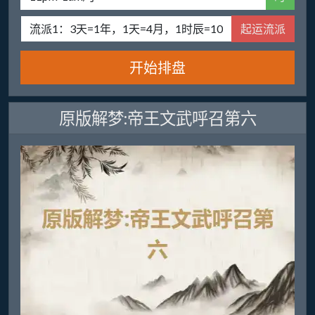
起运流派
开始排盘
原版解梦:帝王文武呼召第六