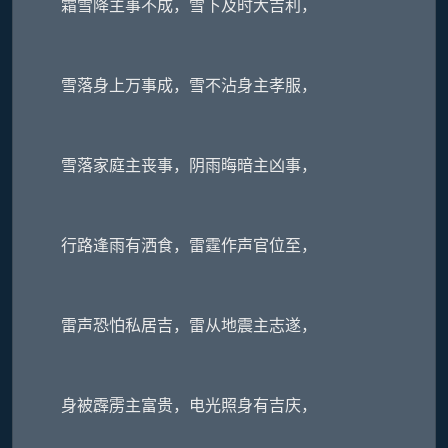
霜雪降主事不成，雪下及时大吉利，
雪落身上万事成，雪不沾身主孝服，
雪落家庭主丧事，阴雨晦暗主凶事，
行路逢雨有洒食，雷霆作声官位至，
雷声恐怕私居吉，雷从地震主志遂，
身被霹雳主富贵，电光照身有吉庆，