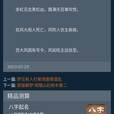
赤虹见吉黑虹凶，霞满天百事欢悦，
狂风大雨人死亡，风吹人衣主疾病，
忽大风国有号令，风如吼主远信至。
2023-07-29
上一篇:
梦见有人打架场面很混乱
下一篇:
原版解梦:地理山石树木第二
精品测算
八字起名