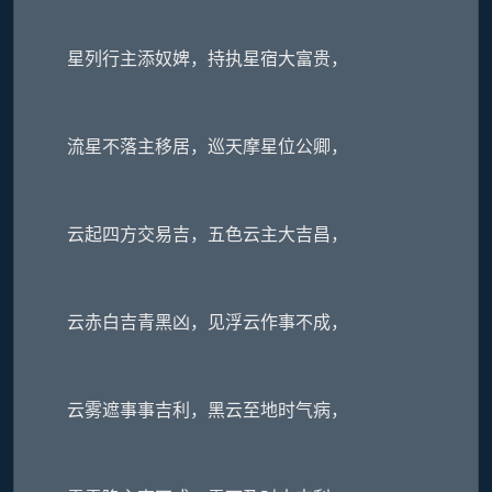
星列行主添奴婢，持执星宿大富贵，
流星不落主移居，巡天摩星位公卿，
云起四方交易吉，五色云主大吉昌，
云赤白吉青黑凶，见浮云作事不成，
云雾遮事事吉利，黑云至地时气病，