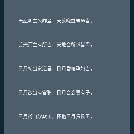
天星明主公卿至，天欲晓益寿命吉，
渡天河主有所吉，天地合所求皆得，
日月初出家道昌，日月昏暗孕妇吉，
日月欲出有官职，日月合会妻有子，
日月衔山奴欺主，怀抱日月贵侯王，