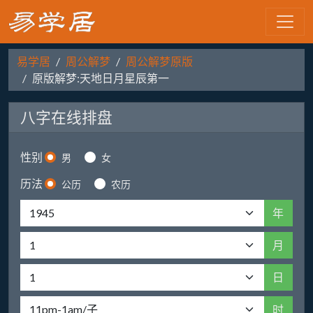
易学居
周公解梦
周公解梦原版
原版解梦:天地日月星辰第一
八字在线排盘
性别
男
女
历法
公历
农历
年
月
日
时