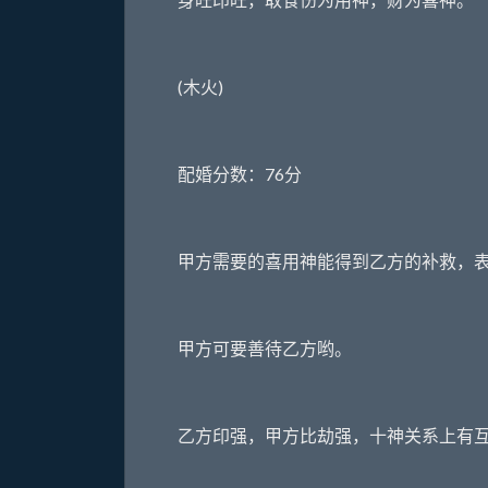
(木火)
配婚分数：76分
甲方需要的喜用神能得到乙方的补救，表
甲方可要善待乙方哟。
乙方印强，甲方比劫强，十神关系上有互