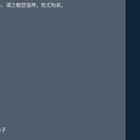
，谓之触怒强神，势尤殆矣。
庚子