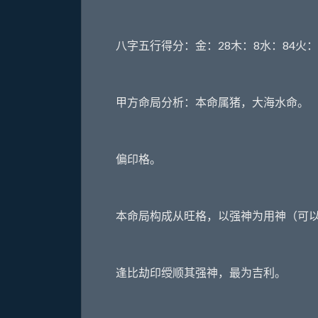
八字五行得分：金：28木：8水：84火：
甲方命局分析：本命属猪，大海水命。
偏印格。
本命局构成从旺格，以强神为用神（可以
逢比劫印绶顺其强神，最为吉利。