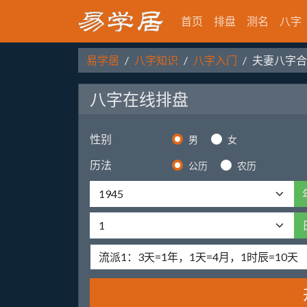
首页
排盘
测名
八字
易学居
八字知识
八字入门
夫妻八字合
八字在线排盘
性别
男
女
历法
公历
农历