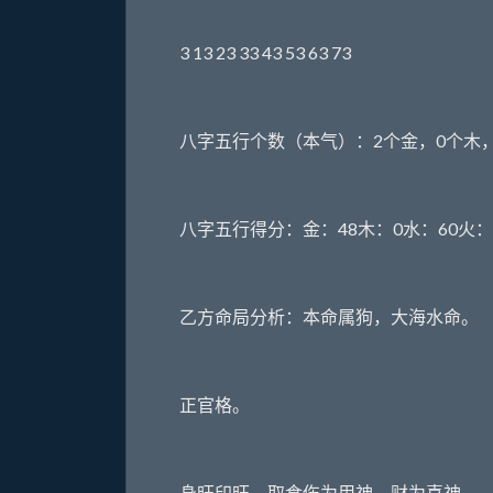
3 13 23 33 43 53 63 73
八字五行个数（本气）：2个金，0个木，
八字五行得分：金：48木：0水：60火：4
乙方命局分析：本命属狗，大海水命。
正官格。
身旺印旺，取食伤为用神，财为喜神。