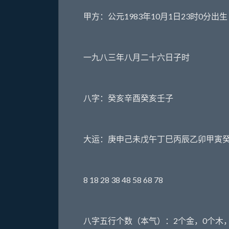
甲方：公元1983年10月1日23时0分出生
一九八三年八月二十六日子时
八字：癸亥辛酉癸亥壬子
大运：庚申己未戊午丁巳丙辰乙卯甲寅
8 18 28 38 48 58 68 78
八字五行个数（本气）：2个金，0个木，