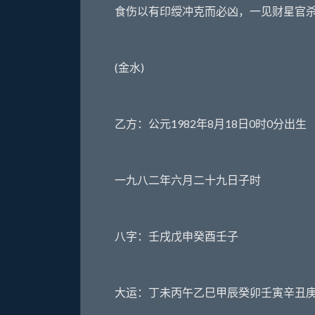
食伤以有印绶冲克而必凶，一见财星官杀
(金水)
乙方：公元1982年8月18日0时0分出生
一九八二年六月二十九日子时
八字：壬戌戊申癸酉壬子
大运：丁未丙午乙巳甲辰癸卯壬寅辛丑