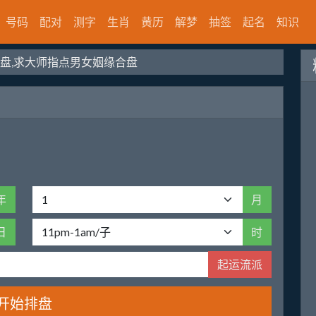
号码
配对
测字
生肖
黄历
解梦
抽签
起名
知识
盘,求大师指点男女姻缘合盘
年
月
日
时
起运流派
开始排盘